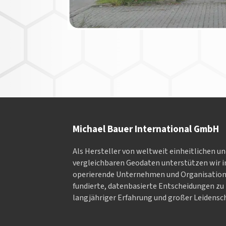
Michael Bauer International GmbH
Als Hersteller von weltweit einheitlichen u
vergleichbaren Geodaten un­ter­stüt­zen wir in
ope­rieren­de Un­ter­neh­men und Or­ga­nisa­tio
fundierte, datenbasierte Entscheidungen zu 
langjähriger Erfahrung und großer Leidensch