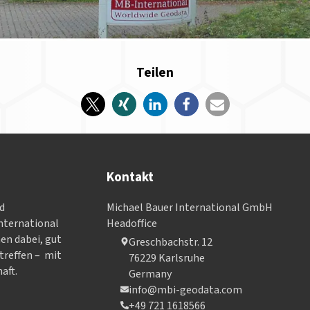
Teilen
Kontakt
nd
Michael Bauer International GmbH
­ter­na­tional
Headoffice
nen dabei, gut
Greschbachstr. 12
treffen – mit
76229 Karlsruhe
aft.
Germany
info@mbi-geodata.com
+49 721 1618566