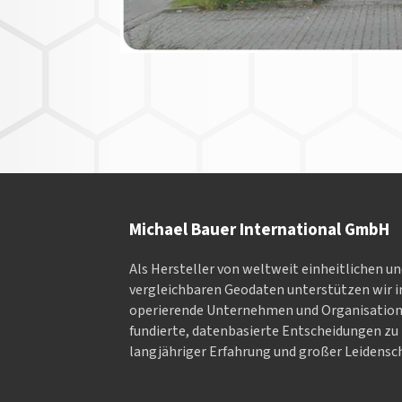
Michael Bauer International GmbH
Als Hersteller von weltweit einheitlichen u
vergleichbaren Geodaten un­ter­stüt­zen wir in
ope­rieren­de Un­ter­neh­men und Or­ga­nisa­tio
fundierte, datenbasierte Entscheidungen zu 
langjähriger Erfahrung und großer Leidensch