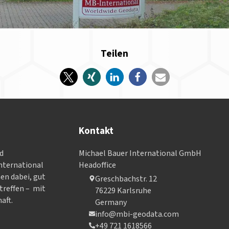
Teilen
Kontakt
nd
Michael Bauer International GmbH
­ter­na­tional
Headoffice
nen dabei, gut
Greschbachstr. 12
treffen – mit
76229 Karlsruhe
aft.
Germany
info@mbi-geodata.com
+49 721 1618566