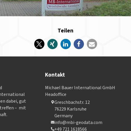
Teilen
Kontakt
nd
Michael Bauer International GmbH
­ter­na­tional
Headoffice
nen dabei, gut
Greschbachstr. 12
treffen – mit
76229 Karlsruhe
aft.
Germany
info@mbi-geodata.com
+49 721 1618566