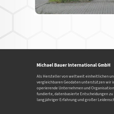
Michael Bauer International GmbH
Als Hersteller von weltweit einheitlichen u
vergleichbaren Geodaten un­ter­stüt­zen wir in
ope­rieren­de Un­ter­neh­men und Or­ga­nisa­tio
fundierte, datenbasierte Entscheidungen zu 
langjähriger Erfahrung und großer Leidensch