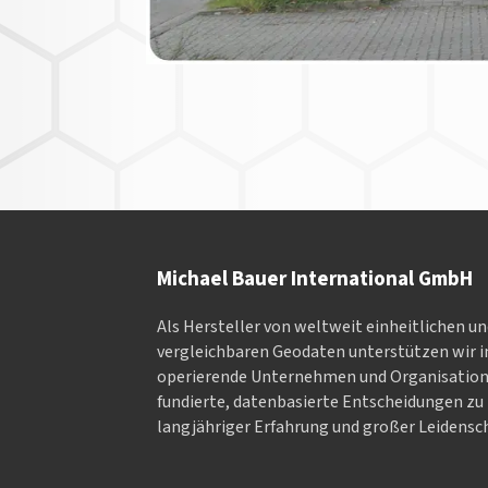
Michael Bauer International GmbH
Als Hersteller von weltweit einheitlichen u
vergleichbaren Geodaten un­ter­stüt­zen wir in
ope­rieren­de Un­ter­neh­men und Or­ga­nisa­tio
fundierte, datenbasierte Entscheidungen zu 
langjähriger Erfahrung und großer Leidensch