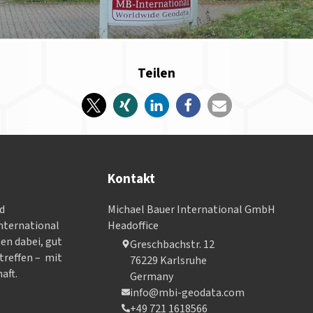
Teilen
Kontakt
nd
Michael Bauer International GmbH
­ter­na­tional
Headoffice
nen dabei, gut
Greschbachstr. 12
treffen – mit
76229 Karlsruhe
aft.
Germany
info@mbi-geodata.com
+49 721 1618566