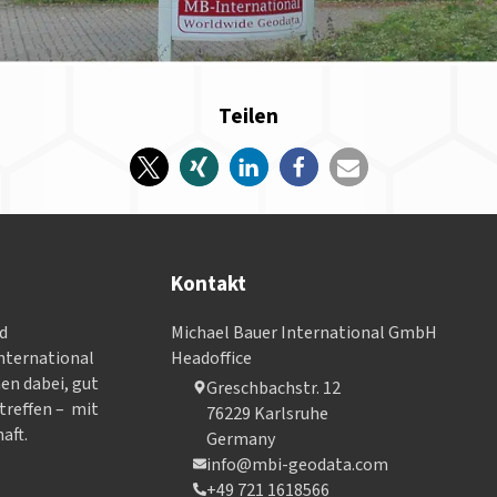
Teilen
Kontakt
nd
Michael Bauer International GmbH
­ter­na­tional
Headoffice
nen dabei, gut
Greschbachstr. 12
treffen – mit
76229 Karlsruhe
aft.
Germany
info@mbi-geodata.com
+49 721 1618566