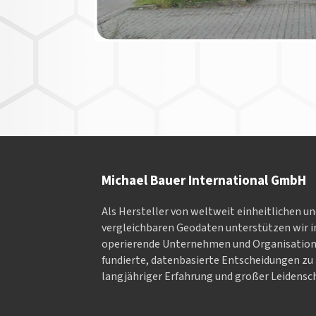
Michael Bauer International GmbH
Als Hersteller von weltweit einheitlichen u
vergleichbaren Geodaten un­ter­stüt­zen wir in
ope­rieren­de Un­ter­neh­men und Or­ga­nisa­tio
fundierte, datenbasierte Entscheidungen zu 
langjähriger Erfahrung und großer Leidensch