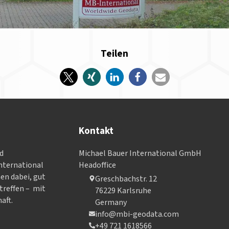
Teilen
Kontakt
nd
Michael Bauer International GmbH
­ter­na­tional
Headoffice
nen dabei, gut
Greschbachstr. 12
treffen – mit
76229 Karlsruhe
aft.
Germany
info@mbi-geodata.com
+49 721 1618566