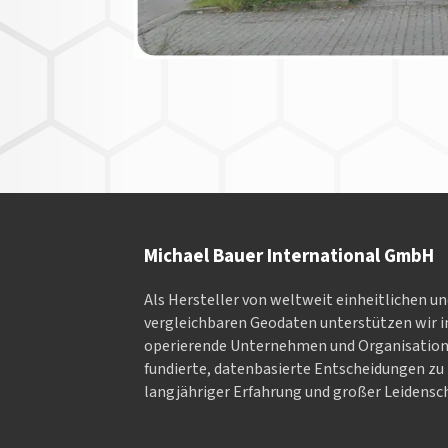
Michael Bauer International GmbH
Als Hersteller von weltweit einheitlichen u
vergleichbaren Geodaten un­ter­stüt­zen wir in
ope­rieren­de Un­ter­neh­men und Or­ga­nisa­tio
fundierte, datenbasierte Entscheidungen zu 
langjähriger Erfahrung und großer Leidensch