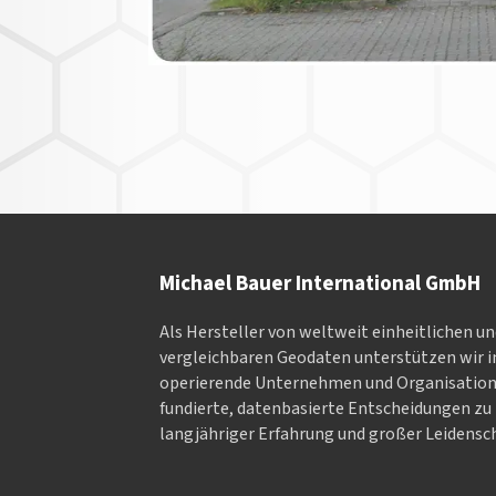
Michael Bauer International GmbH
Als Hersteller von weltweit einheitlichen u
vergleichbaren Geodaten un­ter­stüt­zen wir in
ope­rieren­de Un­ter­neh­men und Or­ga­nisa­tio
fundierte, datenbasierte Entscheidungen zu 
langjähriger Erfahrung und großer Leidensch