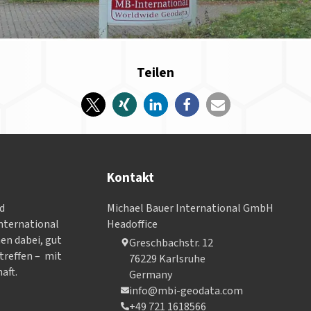
Teilen
Kontakt
nd
Michael Bauer International GmbH
­ter­na­tional
Headoffice
nen dabei, gut
Greschbachstr. 12
treffen – mit
76229 Karlsruhe
aft.
Germany
info@mbi-geodata.com
+49 721 1618566