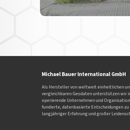
Michael Bauer International GmbH
Als Hersteller von weltweit einheitlichen u
vergleichbaren Geodaten un­ter­stüt­zen wir in
ope­rieren­de Un­ter­neh­men und Or­ga­nisa­tio
fundierte, datenbasierte Entscheidungen zu 
langjähriger Erfahrung und großer Leidensch