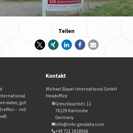
Teilen
Kontakt
nd
Michael Bauer International GmbH
­ter­na­tional
Headoffice
nen dabei, gut
Greschbachstr. 12
treffen – mit
76229 Karlsruhe
aft.
Germany
info@mbi-geodata.com
+49 721 1618566