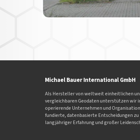
Michael Bauer International GmbH
Als Hersteller von weltweit einheitlichen u
vergleichbaren Geodaten un­ter­stüt­zen wir in
ope­rieren­de Un­ter­neh­men und Or­ga­nisa­tio
fundierte, datenbasierte Entscheidungen zu 
langjähriger Erfahrung und großer Leidensch