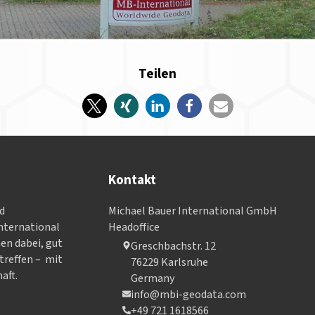
Teilen
Kontakt
nd
Michael Bauer International GmbH
­ter­na­tional
Headoffice
nen dabei, gut
Greschbachstr. 12
treffen – mit
76229 Karlsruhe
aft.
Germany
info@mbi-geodata.com
+49 721 1618566