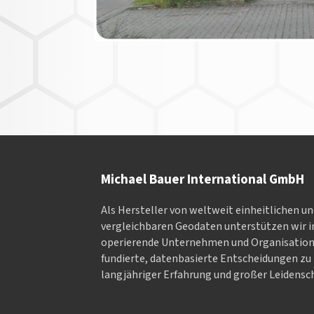
Michael Bauer International GmbH
Als Hersteller von weltweit einheitlichen u
vergleichbaren Geodaten un­ter­stüt­zen wir in
ope­rieren­de Un­ter­neh­men und Or­ga­nisa­tio
fundierte, datenbasierte Entscheidungen zu 
langjähriger Erfahrung und großer Leidensch