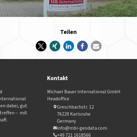
Teilen
Kontakt
nd
Michael Bauer International GmbH
­ter­na­tional
Headoffice
nen dabei, gut
Greschbachstr. 12
treffen – mit
76229 Karlsruhe
aft.
Germany
info@mbi-geodata.com
+49 721 1618566