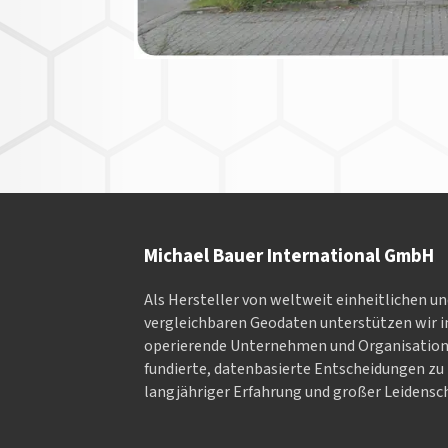
Michael Bauer International GmbH
Als Hersteller von weltweit einheitlichen u
vergleichbaren Geodaten un­ter­stüt­zen wir in
ope­rieren­de Un­ter­neh­men und Or­ga­nisa­tio
fundierte, datenbasierte Entscheidungen zu 
langjähriger Erfahrung und großer Leidensch