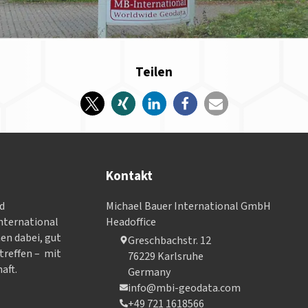
Teilen
Kontakt
nd
Michael Bauer International GmbH
­ter­na­tional
Headoffice
nen dabei, gut
Greschbachstr. 12
treffen – mit
76229 Karlsruhe
aft.
Germany
info@mbi-geodata.com
+49 721 1618566