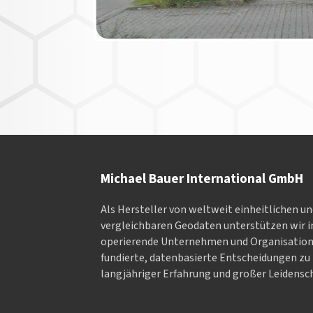
Michael Bauer International GmbH
Als Hersteller von weltweit einheitlichen u
vergleichbaren Geodaten un­ter­stüt­zen wir in
ope­rieren­de Un­ter­neh­men und Or­ga­nisa­tio
fundierte, datenbasierte Entscheidungen zu 
langjähriger Erfahrung und großer Leidensch