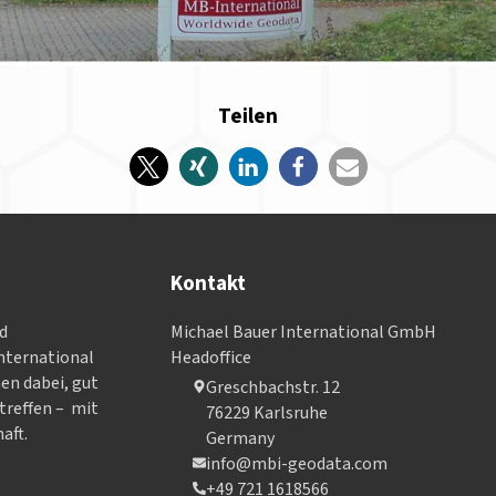
Teilen
Kontakt
nd
Michael Bauer International GmbH
­ter­na­tional
Headoffice
nen dabei, gut
Greschbachstr. 12
treffen – mit
76229 Karlsruhe
aft.
Germany
info@mbi-geodata.com
+49 721 1618566