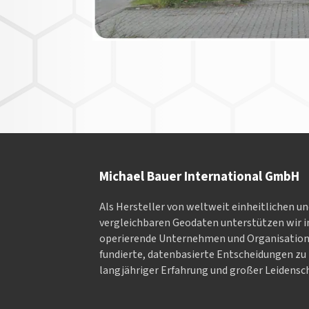
Michael Bauer International GmbH
Als Hersteller von weltweit einheitlichen u
vergleichbaren Geodaten un­ter­stüt­zen wir in
ope­rieren­de Un­ter­neh­men und Or­ga­nisa­tio
fundierte, datenbasierte Entscheidungen zu 
langjähriger Erfahrung und großer Leidensch