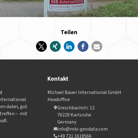
Teilen
Kontakt
nd
Michael Bauer International GmbH
­ter­na­tional
Headoffice
nen dabei, gut
Greschbachstr. 12
treffen – mit
76229 Karlsruhe
aft.
Germany
info@mbi-geodata.com
+49 721 1618566