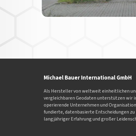
Michael Bauer International GmbH
Als Hersteller von weltweit einheitlichen u
vergleichbaren Geodaten un­ter­stüt­zen wir in
ope­rieren­de Un­ter­neh­men und Or­ga­nisa­tio
fundierte, datenbasierte Entscheidungen zu 
langjähriger Erfahrung und großer Leidensch