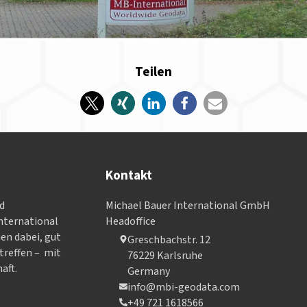
Teilen
Kontakt
nd
Michael Bauer International GmbH
­ter­na­tional
Headoffice
nen dabei, gut
Greschbachstr. 12
treffen – mit
76229 Karlsruhe
aft.
Germany
info@mbi-geodata.com
+49 721 1618566