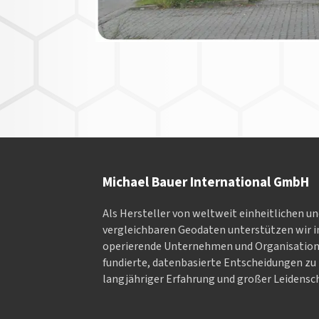
Michael Bauer International GmbH
Als Hersteller von weltweit einheitlichen u
vergleichbaren Geodaten un­ter­stüt­zen wir in
ope­rieren­de Un­ter­neh­men und Or­ga­nisa­tio
fundierte, datenbasierte Entscheidungen zu 
langjähriger Erfahrung und großer Leidensch