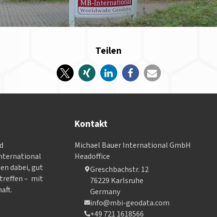
Teilen
Kontakt
nd
Michael Bauer International GmbH
­ter­na­tional
Headoffice
nen dabei, gut
Greschbachstr. 12
treffen – mit
76229 Karlsruhe
aft.
Germany
info@mbi-geodata.com
+49 721 1618566