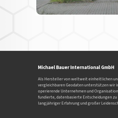
Michael Bauer International GmbH
Als Hersteller von weltweit einheitlichen u
vergleichbaren Geodaten un­ter­stüt­zen wir in
ope­rieren­de Un­ter­neh­men und Or­ga­nisa­tio
fundierte, datenbasierte Entscheidungen zu 
langjähriger Erfahrung und großer Leidensch