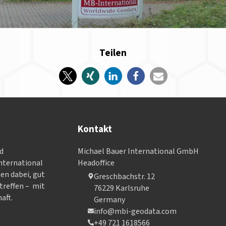
Teilen
Kontakt
nd
Michael Bauer International GmbH
­ter­na­tional
Headoffice
nen dabei, gut
Greschbachstr. 12
treffen – mit
76229 Karlsruhe
aft.
Germany
info@mbi-geodata.com
+49 721 1618566