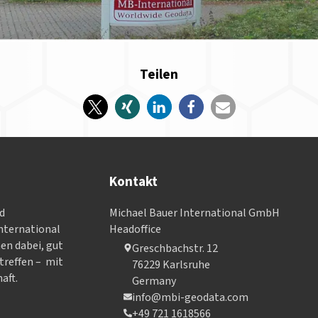
Teilen
Kontakt
nd
Michael Bauer International GmbH
­ter­na­tional
Headoffice
nen dabei, gut
Greschbachstr. 12
treffen – mit
76229 Karlsruhe
aft.
Germany
info@mbi-geodata.com
+49 721 1618566