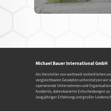
Michael Bauer International GmbH
Als Hersteller von weltweit einheitlichen u
vergleichbaren Geodaten un­ter­stüt­zen wir in
ope­rieren­de Un­ter­neh­men und Or­ga­nisa­tio
fundierte, datenbasierte Entscheidungen zu 
langjähriger Erfahrung und großer Leidensch