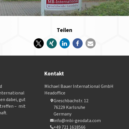
Teilen
Kontakt
nd
Michael Bauer International GmbH
­ter­na­tional
Headoffice
nen dabei, gut
Greschbachstr. 12
treffen – mit
76229 Karlsruhe
aft.
Germany
info@mbi-geodata.com
+49 721 1618566